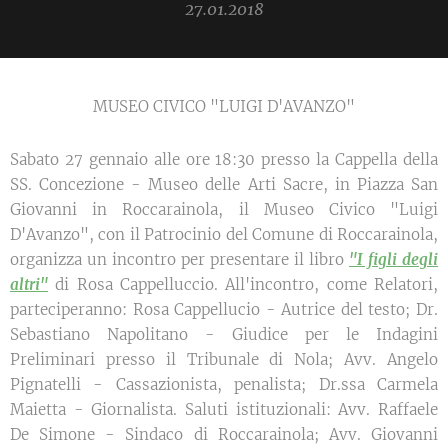
27.01.2018
MUSEO CIVICO "LUIGI D'AVANZO"
Sabato 27 gennaio alle ore 18:30 presso la Cappella della
SS. Concezione - Museo delle Arti Sacre, in Piazza San
Giovanni in Roccarainola, il Museo Civico "Luigi
D'Avanzo", con il Patrocinio del Comune di Roccarainola,
organizza un incontro per presentare il libro
"I figli degli
altri"
di Rosa Cappelluccio. All'incontro, come Relatori,
parteciperanno: Rosa Cappellucio - Autrice del testo; Dr.
Sebastiano Napolitano - Giudice per le Indagini
Preliminari presso il Tribunale di Nola; Avv. Angelo
Pignatelli - Cassazionista, penalista; Dr.ssa Carmela
Maietta - Giornalista. Saluti istituzionali: Avv. Raffaele
De Simone - Sindaco di Roccarainola; Avv. Giovanni