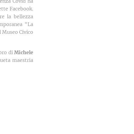
genza Covid ha
rette Facebook.
re la bellezza
temporanea "La
el Museo Civico
bro di
Michele
ueta maestria