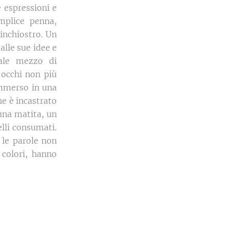
 espressioni e
mplice penna,
inchiostro. Un
alle sue idee e
ale mezzo di
 occhi non più
 immerso in una
he è incastrato
 una matita, un
elli consumati.
 le parole non
 colori, hanno