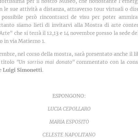
ortissima per il nostro Museo, che nonostante l'emer
 le sue attività a distanza, attraverso tour virtuali o di
possibile però rincontrarci de visu per poter ammira
ertanto siamo lieti di invitarvi alla Mostra di arte con
'Arte" che si terrà il 12,13 e 14 novembre presso la sede d
o in via Matierno 1.
mbre, nel corso della mostra, sarà presentato anche il li
 titolo
"Un sorriso mai donato"
commentato con la cons
re
Luigi Simonetti
.
ESPONGONO:
LUCIA CEPOLLARO
MARIA ESPOSITO
CELESTE NAPOLITANO