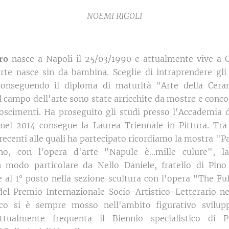
NOEMI RIGOLI
ro
nasce a Napoli il 25/03/1990 e attualmente vive a Ci
rte nasce sin da bambina. Sceglie di intraprendere gli s
 conseguendo il diploma di maturità "Arte della Cera
l campo dell'arte sono state arricchite da mostre e conco
oscimenti. Ha proseguito gli studi presso l'Accademia di
nel 2014 consegue la Laurea Triennale in Pittura. Tra
 recenti alle quali ha partecipato ricordiamo la mostra "P
o, con l'opera d'arte "Napule è...mille culure", l
 modo particolare da Nello Daniele, fratello di Pino
e al 1° posto nella sezione scultura con l'opera "The Fu
del Premio Internazionale Socio-Artistico-Letterario ne
tico si è sempre mosso nell'ambito figurativo svilup
ttualmente frequenta il Biennio specialistico di P