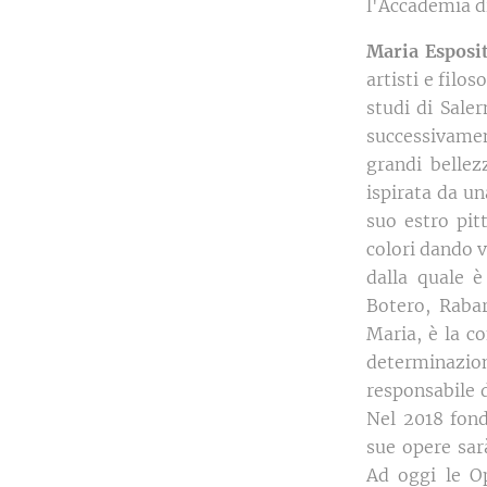
l'Accademia di
Maria Esposi
artisti e filo
studi di Sale
successivamen
grandi bellez
ispirata da un
suo estro pit
colori dando v
dalla quale 
Botero, Rabar
Maria, è la co
determinazio
responsabile d
Nel 2018 fond
sue opere sar
Ad oggi le O