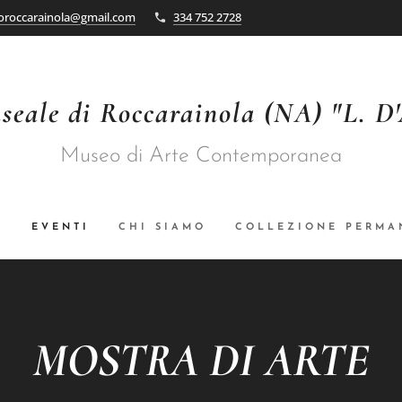
oroccarainola@gmail.com
334 752 2728
seale di Roccarainola (NA) "L. D
Museo di Arte Contemporanea
A
EVENTI
CHI SIAMO
COLLEZIONE PERMA
MOSTRA DI ARTE