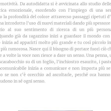
otività. Da autodidatta si è avvicinata allo studio delle
arica emozionale, esordendo con l'impiego di una se
 la profondità del colore attraverso passaggi ripetuti d'
 ha introdotto l'uso di nuovi materiali dando più spessore 
zio al suo sentimento di ricerca di un più person
Quando già da ragazzino inizi a guardare il mondo con
to inizia ad apparirti molto più grande e tu così piccolo
più rumorosa. Nasce qui il bisogno di portare fuori ciò c
e a volte la voce non riesce a dare un senso. Una penna,
carabocchio su di un foglio, l'inchiostro esaurito, i past
incomunicabile inizia a comunicare e non importa più se
 se non c'è orecchio ad ascoltarle, perché ora hanno
iudono in sé ogni senso.