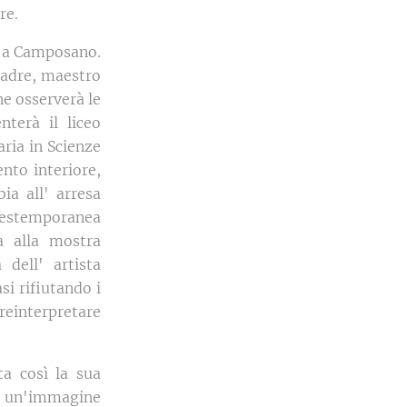
re.
e a Camposano.
 padre, maestro
ne osserverà le
nterà il liceo
aria in Scienze
nto interiore,
bia all' arresa
l' estemporanea
à alla mostra
dell' artista
si rifiutando i
 reinterpretare
a così la sua
so un'immagine