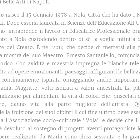
 Belle Arti di Napoli.
to
nasce il 15 Gennaio 1978 a Nola, Città che ha dato i N
sofi. Dopo essersi laureata in Scienze dell'Educazione All'U
rno, intraprende il lavoro di Educatrice Professionale pr
te a Nola custodendo dentro di sè la voglia infinita d
ze del Creato. È nel 2014 che decide di mettersi alla
a mostra del suo Maestro, Ernesto Santaniello, comincia a
torico. Con avidità e maestria impregna le bianche tele 
ita ad opere emozionanti: paesaggi raffiguranti le bellez
è continuamente ispirata omaggiando anche importanti
ama, Magritte; volti ispirati a valori ancestrali. La pi
ndizione per alimentare la vita di colori che, miscelati
ne, danno vita alla parte migliore dell'artista! Q
ella fruizione dei suoi dipinti il cui fine ultimo deve es
a l'Associazione socio-culturale "Vola" e decide che il 
à devoluto al sostegno di progetti aventi protagoniste le
pere realizzate da Maria sono circa sessanta e la gra