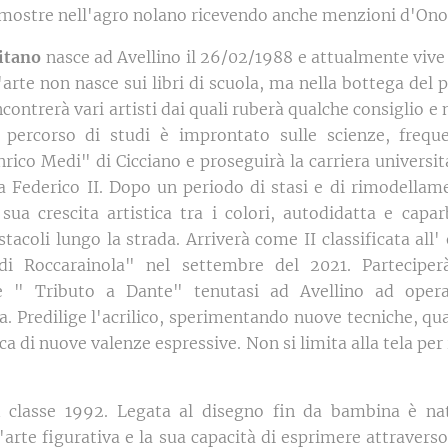
 mostre nell'agro nolano ricevendo anche menzioni d'Ono
itano
nasce ad Avellino il 26/02/1988 e attualmente viv
arte non nasce sui libri di scuola, ma nella bottega del
incontrerà vari artisti dai quali ruberà qualche consiglio e 
 percorso di studi è improntato sulle scienze, freque
nrico Medi" di Cicciano e proseguirà la carriera universit
la Federico II. Dopo un periodo di stasi e di rimodellame
sua crescita artistica tra i colori, autodidatta e capar
stacoli lungo la strada. Arriverà come II classificata al
 di Roccarainola" nel settembre del 2021. Parteciper
le " Tributo a Dante" tenutasi ad Avellino ad opera 
. Predilige l'acrilico, sperimentando nuove tecniche, qua
rca di nuove valenze espressive. Non si limita alla tela per
i
classe 1992. Legata al disegno fin da bambina è nat
l'arte figurativa e la sua capacità di esprimere attraver