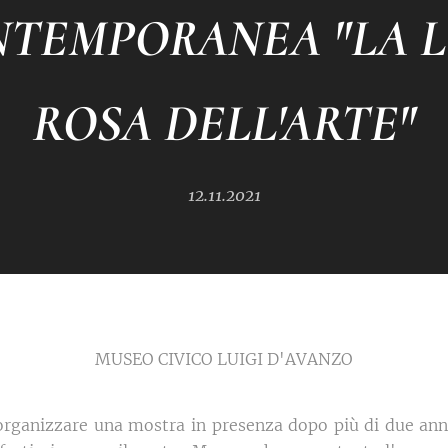
TEMPORANEA "LA 
ROSA DELL'ARTE"
12.11.2021
MUSEO CIVICO LUIGI D'AVANZO
organizzare una mostra in presenza dopo più di due ann