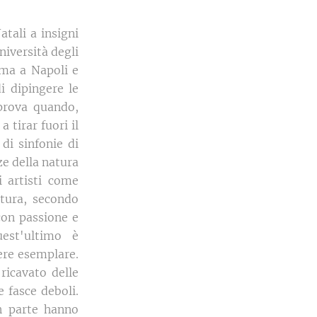
atali a insigni
niversità degli
ima a Napoli e
i dipingere le
 prova quando,
 tirar fuori il
di sinfonie di
ze della natura
 artisti come
ttura, secondo
 con passione e
uest'ultimo è
sere esemplare.
ricavato delle
 fasce deboli.
n parte hanno