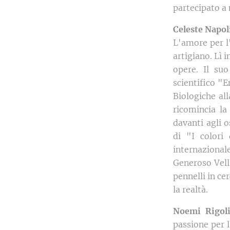
partecipato a
Celeste Napol
L'amore per l'
artigiano. Lì 
opere. Il suo
scientifico "E
Biologiche al
ricomincia la 
davanti agli o
di "I colori
internaziona
Generoso Vella
pennelli in ce
la realtà.
Noemi Rigol
passione per 