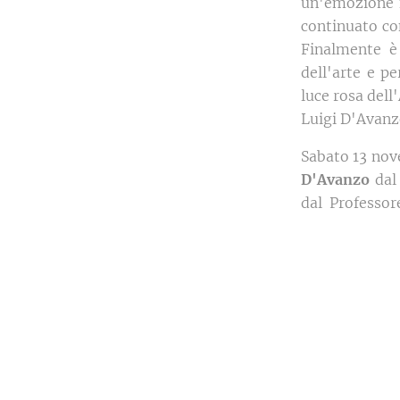
un'emozione f
continuato con
Finalmente è 
dell'arte e p
luce rosa dell
Luigi D'Avanz
Sabato 13 nove
D'Avanzo
dal
dal Professo