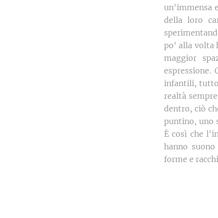
un'immensa em
della loro c
sperimentando
po' alla volta
maggior spa
espressione. 
infantili, tut
realtà sempre 
dentro, ciò ch
puntino, uno s
È così che l'
hanno suono o
forme e racch