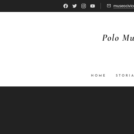
museocivic
Polo Mu
HOME
STORI