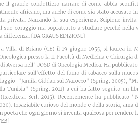
e il grande condottiero narrare di come abbia sconfitt
inente africano, ma anche di come sia stato accusato i
vita privata. Narrando la sua esperienza, Scipione invita
l suo coraggio ma soprattutto a studiare perché nella v
 la differenza. [DA GRAUS EDIZIONI]
a Villa di Briano (CE) il 19 giugno 1955, si laurea in M
 Oncologica presso la II Facoltà di Medicina e Chirurgia 
. di Aversa nell' UOSD di Oncologia Medica. Ha pubblicato 
rticolare sull'effetto del fumo di tabacco sulla mucos
 viaggio: "Jamila Giddan sul Marocco" (Spring, 2005), "
la Tunisia" (Spring, 2011) a cui ha fatto seguito un lib
 (Is.e.di.c.a. Scrl, 2015). Recentemente ha pubblicato 
20). Insaziabile curioso del mondo e della storia, ama de
poeta che ogni giorno si inventa qualcosa per rendere la v
WEB]