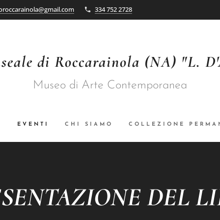
oroccarainola@gmail.com
334 752 2728
seale di Roccarainola (NA) "L. D
Museo di Arte Contemporanea
A
EVENTI
CHI SIAMO
COLLEZIONE PERMA
SENTAZIONE DEL L