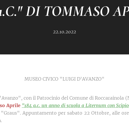
 a.C." DI TOMMASO A
22.10.2022
MUSEO CIVICO "LUIGI D'AVANZO"
'Avanzo", con il Patrocinio del Comune di Roccarainola (N
o Aprile
"184 a.c. un anno di scuola a Liternum con Scipion
ce "Graus". Appuntamento per sabato 22 Ottobre, alle ore 
.