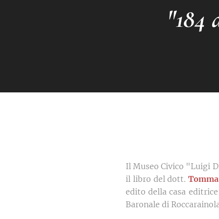
"184
Il Museo Civico "Luigi D
il libro del dott.
Tommas
edito della casa editri
Baronale di Roccarainola