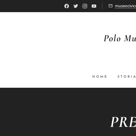
museocivic
Polo Mu
HOME
STORI
PRE