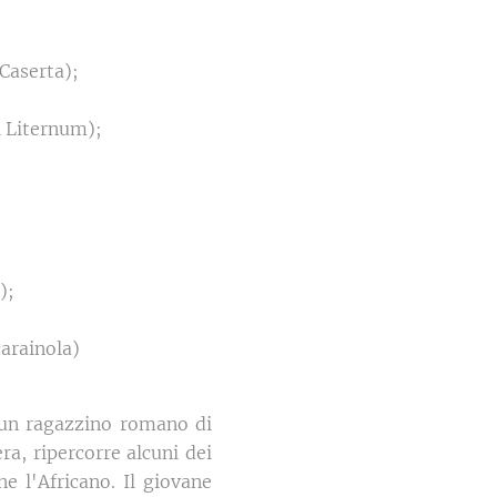
 Caserta);
di Liternum);
);
carainola)
un ragazzino romano di
ra, ripercorre alcuni dei
e l'Africano. Il giovane