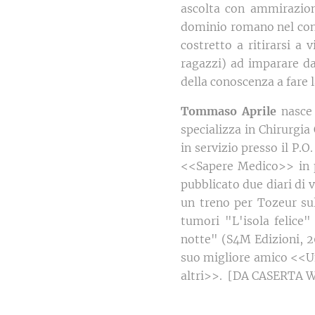
ascolta con ammirazion
dominio romano nel cont
costretto a ritirarsi a 
ragazzi) ad imparare da
della conoscenza a fare
Tommaso Aprile
nasce 
specializza in Chirurgia
in servizio presso il P.O
<<Sapere Medico>> in pa
pubblicato due diari di
un treno per Tozeur sul
tumori "L'isola felice"
notte" (S4M Edizioni, 20
suo migliore amico <<Un 
altri>>. [DA CASERTA 