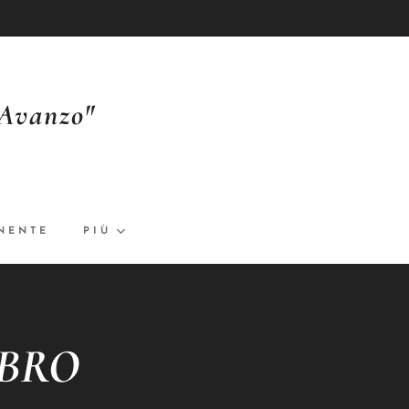
'Avanzo"
NENTE
PIÙ
IBRO