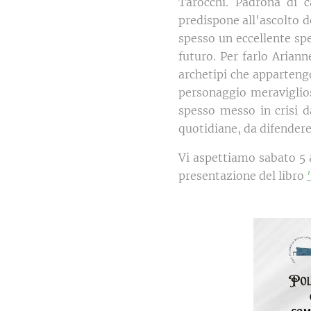
Tarocchi. Padrona di 
predispone all'ascolto dei
spesso un eccellente spe
futuro. Per farlo Arian
archetipi che apparteng
personaggio meraviglios
spesso messo in crisi da
quotidiane, da difende
Vi aspettiamo sabato 5 
presentazione del libro