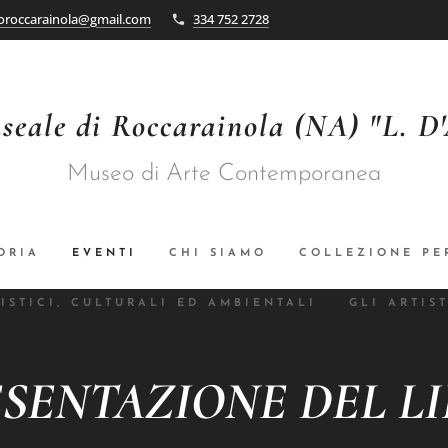
oroccarainola@gmail.com
334 752 2728
seale di Roccarainola (NA) "L. D
Museo di Arte Contemporanea
ORIA
EVENTI
CHI SIAMO
COLLEZIONE PE
ISTICI, CULTURALI ED AMBIENTALI
GLI ARTIST
SENTAZIONE DEL L