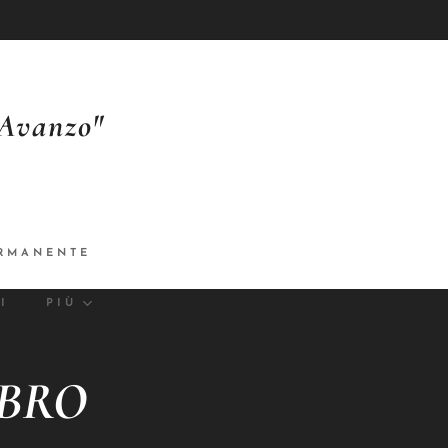
'Avanzo"
RMANENTE
I
PIÙ
IBRO