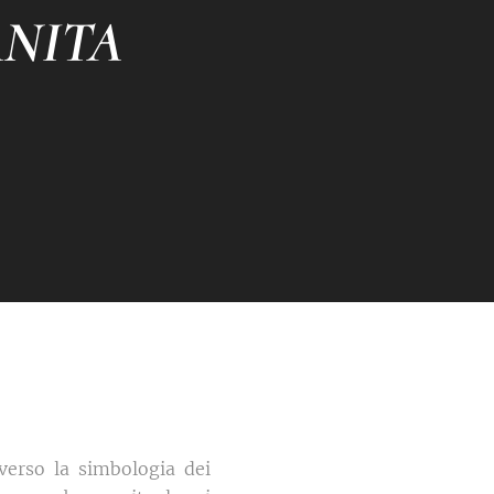
ANITA
averso la simbologia dei