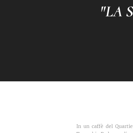
"LA 
In un caffè del Quartie