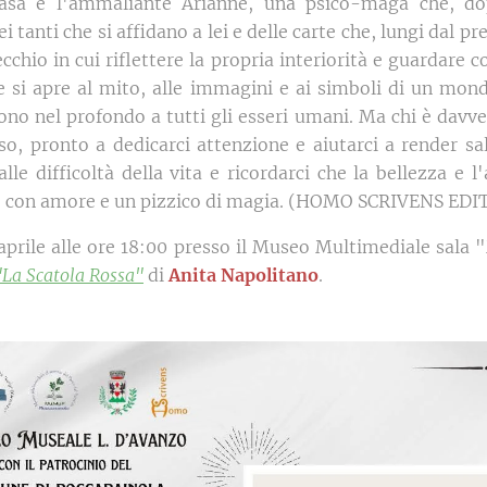
casa è l'ammaliante Arianne, una psico-maga che, dop
 tanti che si affidano a lei e delle carte che, lungi dal pre
cchio in cui riflettere la propria interiorità e guardare 
ne si apre al mito, alle immagini e ai simboli di un mon
ono nel profondo a tutti gli esseri umani. Ma chi è davve
o, pronto a dedicarci attenzione e aiutarci a render sa
lle difficoltà della vita e ricordarci che la bellezza e
re con amore e un pizzico di magia. (HOMO SCRIVENS ED
aprile alle ore 18:00 presso il Museo Multimediale sala 
"La Scatola Rossa"
di
Anita Napolitano
.