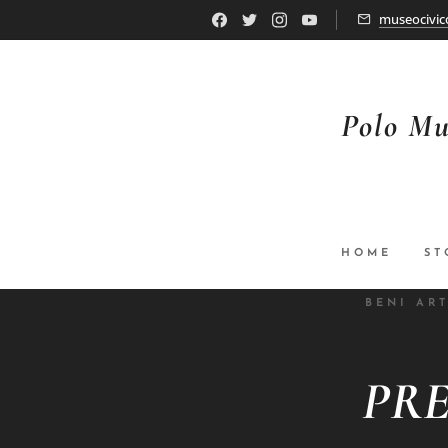
museocivic
Polo Mu
HOME
ST
BENI ART
PRE