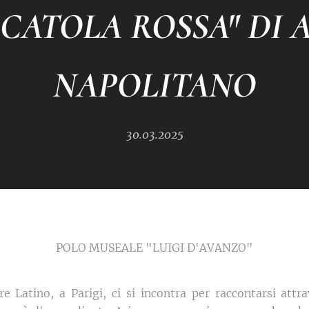
SCATOLA ROSSA" DI 
NAPOLITANO
30.03.2025
POLO MUSEALE "LUIGI D'AVANZO"
re Latino, a Parigi, ci si incontra per raccontarsi attr